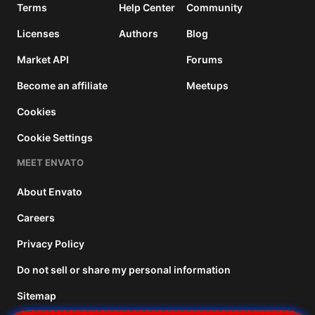
Terms
Help Center
Community
Licenses
Authors
Blog
Market API
Forums
Become an affiliate
Meetups
Cookies
Cookie Settings
MEET ENVATO
About Envato
Careers
Privacy Policy
Do not sell or share my personal information
Sitemap