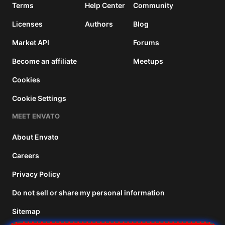
Terms
Help Center
Community
Licenses
Authors
Blog
Market API
Forums
Become an affiliate
Meetups
Cookies
Cookie Settings
MEET ENVATO
About Envato
Careers
Privacy Policy
Do not sell or share my personal information
Sitemap