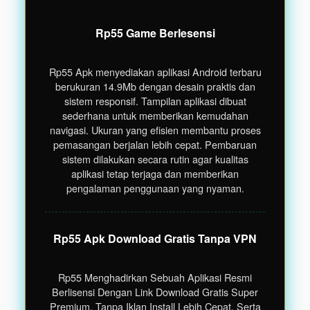
Rp55 Game Berlesensi
Rp55 Apk menyediakan aplikasi Android terbaru
berukuran 14.9Mb dengan desain praktis dan
sistem responsif. Tampilan aplikasi dibuat
sederhana untuk memberikan kemudahan
navigasi. Ukuran yang efisien membantu proses
pemasangan berjalan lebih cepat. Pembaruan
sistem dilakukan secara rutin agar kualitas
aplikasi tetap terjaga dan memberikan
pengalaman penggunaan yang nyaman.
Rp55 Apk Download Gratis Tanpa VPN
Rp55 Menghadirkan Sebuah Aplikasi Resmi
Berlisensi Dengan Link Download Gratis Super
Premium, Tanpa Iklan Install Lebih Cepat, Serta