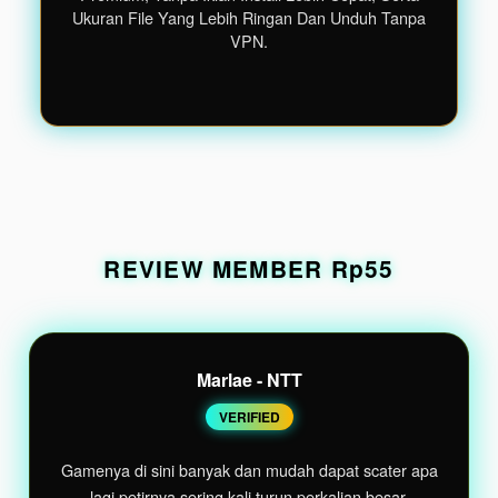
Ukuran File Yang Lebih Ringan Dan Unduh Tanpa
VPN.
REVIEW MEMBER Rp55
Marlae - NTT
VERIFIED
🔥.
Gamenya di sini banyak dan mudah dapat scater apa
lagi petirnya sering kali turun perkalian besar.