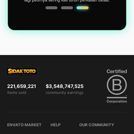
221,659,221
$3,548,747,525
items sold
community earnings
ENVATO MARKET
HELP
OUR COMMUNITY