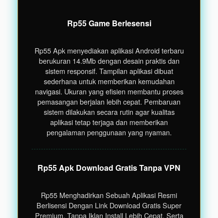
Rp55 Game Berlesensi
Rp55 Apk menyediakan aplikasi Android terbaru
berukuran 14.9Mb dengan desain praktis dan
sistem responsif. Tampilan aplikasi dibuat
sederhana untuk memberikan kemudahan
navigasi. Ukuran yang efisien membantu proses
pemasangan berjalan lebih cepat. Pembaruan
sistem dilakukan secara rutin agar kualitas
aplikasi tetap terjaga dan memberikan
pengalaman penggunaan yang nyaman.
Rp55 Apk Download Gratis Tanpa VPN
Rp55 Menghadirkan Sebuah Aplikasi Resmi
Berlisensi Dengan Link Download Gratis Super
Premium, Tanpa Iklan Install Lebih Cepat, Serta