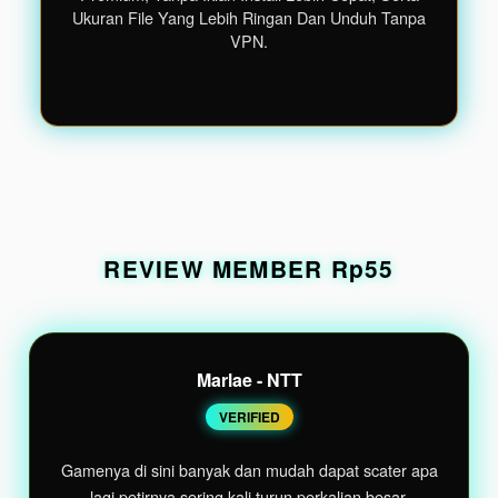
Ukuran File Yang Lebih Ringan Dan Unduh Tanpa
VPN.
REVIEW MEMBER Rp55
Marlae - NTT
VERIFIED
🔥.
Gamenya di sini banyak dan mudah dapat scater apa
lagi petirnya sering kali turun perkalian besar.