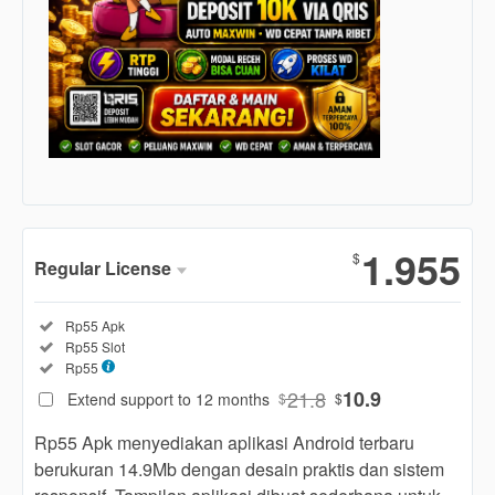
Show More
1.955
$
Regular License
Regular
Included:
Rp55 Apk
License
Included:
Rp55 Slot
SELECTED
Included:
Rp55
88
$
21.8
10.9
Extend support to 12 months
$
$
Use, by
you or
Rp55 Apk menyediakan aplikasi Android terbaru
one
berukuran 14.9Mb dengan desain praktis dan sistem
client, in